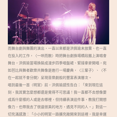
而舞台劇與舞團的演出，一直以來都是洪佩瑜未放棄、也一直
在投入的工作，〈一哄而散〉時把舞台劇換場橋段搬上演唱會
舞台，洪佩瑜當場換裝成漫步四季唱盤裙、緊接拿麥開唱，宛
如芭比與舞者歡樂共舞像是進行一場慶典，〈三輩子〉、〈不
在一起就不會分開〉呈現音樂劇般的豐富表演層次。
唱到最後一首〈明室〉前，洪佩瑜感性告白：「來到現在這
刻，我其實怎麼想都還是覺得不可思議！我一直都不去想像要
成爲什麼樣的人或是去哪裡，但持續表演這件事，教我打開想
像力，也帶我去了很遠很美的地方，遇見不同的人。」對這一
切充滿感激：「小小的明室一路擴充敞開來到這裡，我是幸運