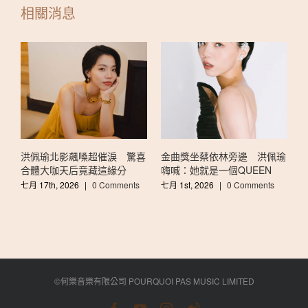
洪佩瑜北影飆嗓超催淚 驚喜
金曲獎坐蔡依林旁邊 洪佩瑜
合體大咖天后竟藏這緣分
嗨喊：她就是一個QUEEN
七月 17th, 2026
|
0 Comments
七月 1st, 2026
|
0 Comments
六
©何樂音樂有限公司 POURQUOI PAS MUSIC LIMITED
Facebook
Youtube
Instagram
Weibo