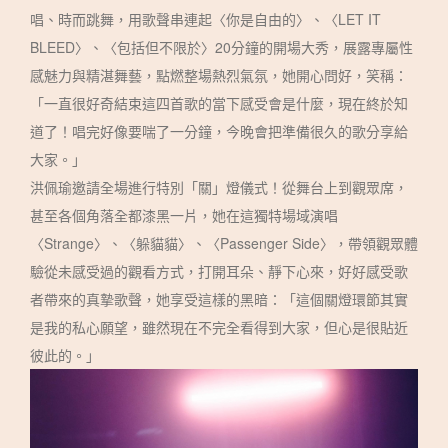
唱、時而跳舞，用歌聲串連起〈你是自由的〉、〈LET IT
BLEED〉、〈包括但不限於〉20分鐘的開場大秀，展露專屬性
感魅力與精湛舞藝，點燃整場熱烈氣氛，她開心問好，笑稱：
「一直很好奇結束這四首歌的當下感受會是什麼，現在終於知
道了！唱完好像要喘了一分鐘，今晚會把準備很久的歌分享給
大家。」
洪佩瑜邀請全場進行特別「關」燈儀式！從舞台上到觀眾席，
甚至各個角落全都漆黑一片，她在這獨特場域演唱
〈Strange〉、〈躲貓貓〉、〈Passenger Side〉，帶領觀眾體
驗從未感受過的觀看方式，打開耳朵、靜下心來，好好感受歌
者帶來的真摯歌聲，她享受這樣的黑暗：「這個關燈環節其實
是我的私心願望，雖然現在不完全看得到大家，但心是很貼近
彼此的。」