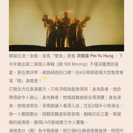
開箱北流！金曲、金馬「雙金」歌者
洪佩瑜 Pei-Yu Hung
，下
半年推出第二張個人專輯《開 Still Moving》不僅深獲樂迷喜
愛、更在樂評界、網路締造好口碑！在6日舉辦首場大型售票專
場「開」演唱會！
打開全方位表演層次，只有洪佩瑜能做得到：身為歌者，她詮
釋情歌令人揪心；身為舞者，她唱跳舞曲掀全場沸騰；身為演
員，她唱演俱佳，音樂劇讓人看得入迷；在近2個半小時演出，
她一人獨撐霸台，挑戰高難度新歌首唱，翻唱天后江蕙、蔡健
雅的經典歌，展現LIVE歌唱實力令人驚豔。
演唱會以〈開〉為今晚揭幕！她引領8位舞者隨著旋律，時而吟